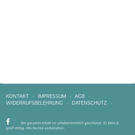
KONTAKT
IMPRESSUM
AGB
WIDERRUFSBELEHRUNG
DATENSCHUTZ
Der gesamte Inhalt ist urheberrechtlich geschützt. © klein &
groß Verlag. Alle Rechte vorbehalten.